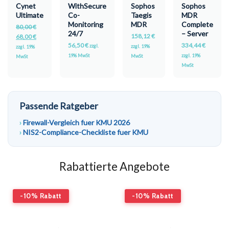
Cynet
WithSecure
Sophos
Sophos
Ultimate
Co-
Taegis
MDR
Monitoring
MDR
Complete
80,00
€
24/7
– Server
158,12
€
68,00
€
56,50
€
334,44
€
zzgl.
zzgl. 19%
zzgl. 19%
19% MwSt
zzgl. 19%
MwSt
MwSt
MwSt
Passende Ratgeber
Firewall-Vergleich fuer KMU 2026
NIS2-Compliance-Checkliste fuer KMU
Rabattierte Angebote
-10% Rabatt
-10% Rabatt