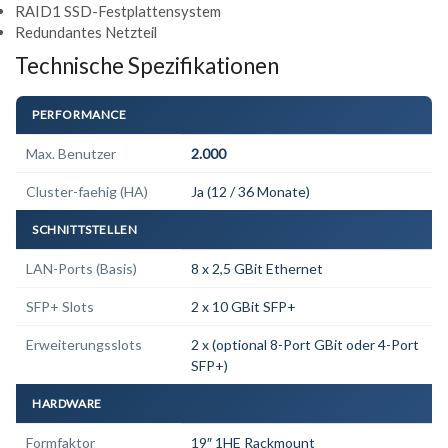
RAID1 SSD-Festplattensystem
Redundantes Netzteil
Technische Spezifikationen
PERFORMANCE
Max. Benutzer
2.000
Cluster-faehig (HA)
Ja (12 / 36 Monate)
SCHNITTSTELLEN
LAN-Ports (Basis)
8 x 2,5 GBit Ethernet
SFP+ Slots
2 x 10 GBit SFP+
Erweiterungsslots
2 x (optional 8-Port GBit oder 4-Port
SFP+)
HARDWARE
Formfaktor
19″ 1HE Rackmount