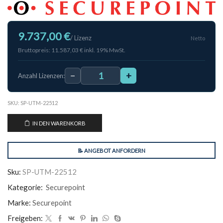
9.737,00 €
/ Lizenz
Netto
Bruttopreis: 11.587,03 € inkl. 19% MwSt.
−
+
Anzahl Lizenzen:
SKU:
SP-UTM-22512
IN DEN WARENKORB
📝 ANGEBOT ANFORDERN
Sku:
SP-UTM-22512
Kategorie:
Securepoint
Marke:
Securepoint
Freigeben: