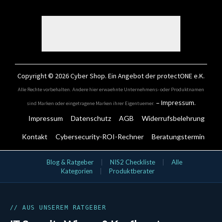
Copyright © 2026
Cyber Shop
. Ein Angebot der protectONE e.K.
Alle Rechte vorbehalten. Andere hier erwaehnte Unternehmens- oder Produktnamen
–
Impressum
.
sind Marken oder eingetragene Marken ihrer Eigentuemer.
Impressum
Datenschutz
AGB
Widerrufsbelehrung
Kontakt
Cybersecurity-ROI-Rechner
Beratungstermin
IT-Security Kategorien
Blog & Ratgeber
|
NIS2 Checkliste
|
Alle
Kategorien
|
Produktberater
Aktionsangebote
Bundles
Cloud & SaaS Security
Cynet
Data Security
// AUS UNSEREM RATGEBER
DLP