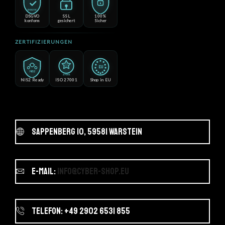
DSGVO
DSGVO
SSL
100%
konform
gesichert
Sicher
ZERTIFIZIERUNGEN
EU
NIS2
27001
NIS2 Ready
ISO 27001
Shop in EU
Sappenberg 10, 59581 Warstein
E-Mail:
info@cyber-shop.eu
Telefon: +49 2902 6531 855