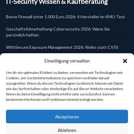
IT-Security Wissen & Kaufberatung
DSGVO & KI
EDR
Email Security
Beste Firewall unter 1.000 Euro 2026: 4 Hersteller im KMU-Test
Endpoint Security
EPP
Geschäftsführerhaftung Cybersecurity 2026: Wann Sie
Firewalls
Hersteller
persönlich haften
Identity & Access
Incident Response
WithSecure Exposure Management 2026: Risiko statt CVSS
ITDR
Kanzlei-Schulungen
Trellix Data Encryption DSGVO 2026: Laptop- und USB-Schutz
Einwilligung verwalten
Kaspersky
zentral steuern
Managed Services
MDR
Um dir ein optimales Erlebnis zu bieten, verwenden wir Technologien wie
WatchGuard Cloud Firebox einrichten 2026: In 5 Schritten zur
MFA
Cookies, um Geräteinformationen zu speichern und/oder darauf
Mobile Security
zuzugreifen. Wenn du diesen Technologien zustimmst, können wir Daten
zentral verwalteten Firewall
NDR
wie das Surfverhalten oder eindeutige IDs auf dieser Website verarbeiten.
Network Security
Wenn du deine Einwilligung nicht erteilst oder zurückziehst, können
Sophos Central Konsole 2026: Eine Plattform für 6
Netzwerk-Zubehör
bestimmte Merkmale und Funktionen beeinträchtigt werden.
Sicherheitsbereiche
Reporting & Compliance
Schulungen & Compliance
Cynet Elite vs Ultimate 2026: Welche Lizenz passt zum KMU?
Securepoint
Akzeptieren
Security Awareness
×
Security Operations
NEU
Cyber Notfallplan Workshop: In 90 Minuten zum einsatzbereiten
Ablehnen
Server Protection
Plan (KMU 2026)