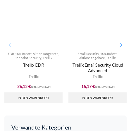
EDR
,
10% Rabatt
,
Aktionsangebote
,
Email Security
,
10% Rabatt
,
Endpoint Security
,
Trellix
Aktionsangebote
,
Trellix
Trellix EDR
Trellix Email Security Cloud
Advanced
Trellix
Trellix
36,12
€
15,17
€
zzgl. 19% MwSt
zzgl. 19% MwSt
IN DEN WARENKORB
IN DEN WARENKORB
Verwandte Kategorien