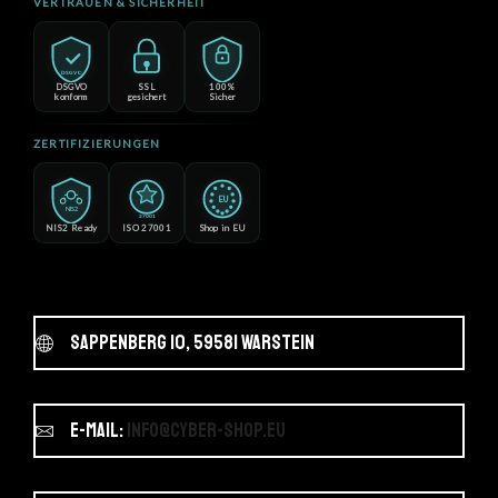
VERTRAUEN & SICHERHEIT
DSGVO
DSGVO
SSL
100%
konform
gesichert
Sicher
ZERTIFIZIERUNGEN
EU
NIS2
27001
NIS2 Ready
ISO 27001
Shop in EU
Sappenberg 10, 59581 Warstein
E-Mail:
info@cyber-shop.eu