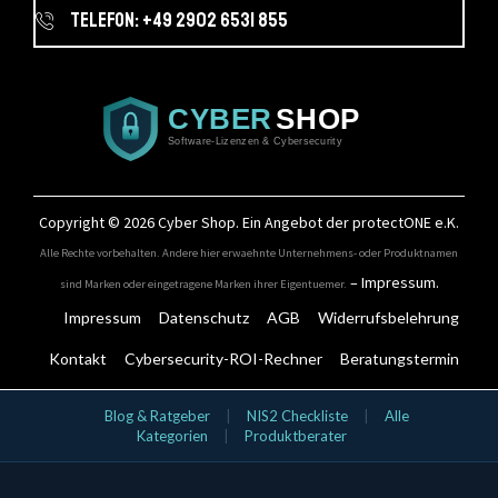
Telefon: +49 2902 6531 855
Copyright © 2026
Cyber Shop
. Ein Angebot der protectONE e.K.
Alle Rechte vorbehalten. Andere hier erwaehnte Unternehmens- oder Produktnamen
–
Impressum
.
sind Marken oder eingetragene Marken ihrer Eigentuemer.
Impressum
Datenschutz
AGB
Widerrufsbelehrung
Kontakt
Cybersecurity-ROI-Rechner
Beratungstermin
IT-Security Kategorien
Blog & Ratgeber
|
NIS2 Checkliste
|
Alle
Kategorien
|
Produktberater
Aktionsangebote
Bundles
Cloud & SaaS Security