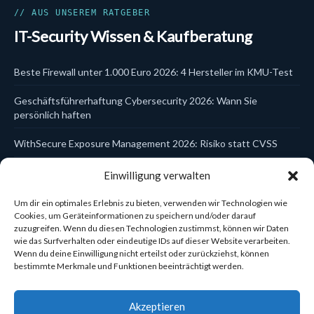
Cynet
Data Security
// AUS UNSEREM RATGEBER
DLP
IT-Security Wissen & Kaufberatung
DSGVO & KI
EDR
Email Security
Beste Firewall unter 1.000 Euro 2026: 4 Hersteller im KMU-Test
Endpoint Security
EPP
Geschäftsführerhaftung Cybersecurity 2026: Wann Sie
Firewalls
Hersteller
persönlich haften
Identity & Access
Incident Response
WithSecure Exposure Management 2026: Risiko statt CVSS
ITDR
Kanzlei-Schulungen
Trellix Data Encryption DSGVO 2026: Laptop- und USB-Schutz
Einwilligung verwalten
Kaspersky
zentral steuern
Managed Services
MDR
Um dir ein optimales Erlebnis zu bieten, verwenden wir Technologien wie
WatchGuard Cloud Firebox einrichten 2026: In 5 Schritten zur
MFA
Cookies, um Geräteinformationen zu speichern und/oder darauf
Mobile Security
zuzugreifen. Wenn du diesen Technologien zustimmst, können wir Daten
zentral verwalteten Firewall
NDR
wie das Surfverhalten oder eindeutige IDs auf dieser Website verarbeiten.
Network Security
Wenn du deine Einwilligung nicht erteilst oder zurückziehst, können
Sophos Central Konsole 2026: Eine Plattform für 6
Netzwerk-Zubehör
bestimmte Merkmale und Funktionen beeinträchtigt werden.
Sicherheitsbereiche
Reporting & Compliance
Schulungen & Compliance
Cynet Elite vs Ultimate 2026: Welche Lizenz passt zum KMU?
Securepoint
Akzeptieren