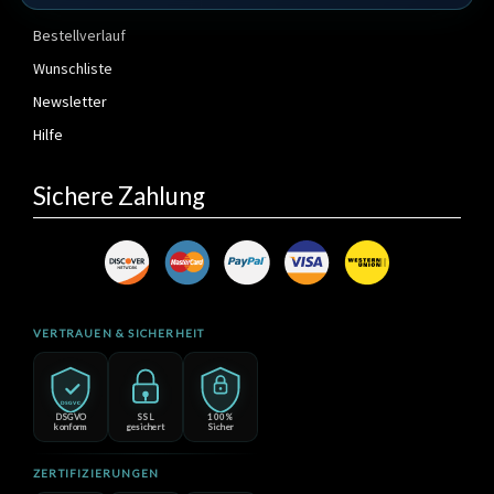
Mein Konto
Bestellverlauf
Wunschliste
Newsletter
Hilfe
Sichere Zahlung
VERTRAUEN & SICHERHEIT
DSGVO
DSGVO
SSL
100%
konform
gesichert
Sicher
ZERTIFIZIERUNGEN