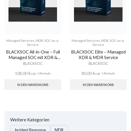
Managed Services
,
MDR
,
SOC-as-a-
Managed Services
,
MDR
,
SOC-as-a-
Service
Service
BLACKSOC All-in-One – Full
BLACKSOC Elite – Managed
Managed SOC mit XDR &
XDR & MDR Service
MDR
BLACKSOC
BLACKSOC
108,00
€
80,00
€
zzgl. 19% MwSt
zzgl. 19% MwSt
IN DEN WARENKORB
IN DEN WARENKORB
Weitere Kategorien
Incident Response
MDR