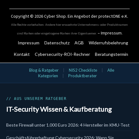
Copyright © 2026
Cyber Shop
. Ein Angebot der protectONE e.K.
Alle Rechte vorbehalten. Andere hier erwaehnte Unternehmens- oder Produktnamen
–
Impressum
.
sind Marken oder eingetragene Marken ihrer Eigentuemer.
Impressum
Datenschutz
AGB
Widerrufsbelehrung
Kontakt
Cybersecurity-ROI-Rechner
Beratungstermin
IT-Security Kategorien
Blog & Ratgeber
|
NIS2 Checkliste
|
Alle
Kategorien
|
Produktberater
Aktionsangebote
Bundles
Cloud & SaaS Security
Cynet
Data Security
// AUS UNSEREM RATGEBER
DLP
IT-Security Wissen & Kaufberatung
DSGVO & KI
EDR
Email Security
Beste Firewall unter 1.000 Euro 2026: 4 Hersteller im KMU-Test
Endpoint Security
EPP
Geschäftsführerhaftung Cybersecurity 2026: Wann Sie
Firewalls