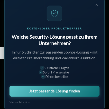
×
Unternehmen
Verkaufsbedingungen
Datenschutz
Rückgabe & Erstattung
KOSTENLOSER PRODUKTBERATER
Streitbeilegung
Welche Security-Lösung passt zu Ihrem
Unternehmen?
Kundenservice
In nur 5 Schritten zur passenden Sophos-Lösung – mit
direkter Preisberechnung und Warenkorb-Funktion.
Kontakt
Widerrufsbelehrung
5 einfache Fragen
Sofort Preise sehen
Partnerprogramm
Direkt bestellen
AGB
Jetzt passende Lösung finden
Mein Konto
Vielleicht später