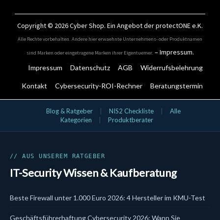
Copyright © 2026
Cyber Shop
. Ein Angebot der protectONE e.K.
Alle Rechte vorbehalten. Andere hier erwaehnte Unternehmens- oder Produktnamen
–
Impressum
.
sind Marken oder eingetragene Marken ihrer Eigentuemer.
Impressum
Datenschutz
AGB
Widerrufsbelehrung
Kontakt
Cybersecurity-ROI-Rechner
Beratungstermin
IT-Security Kategorien
Blog & Ratgeber
|
NIS2 Checkliste
|
Alle
Kategorien
|
Produktberater
Aktionsangebote
Bundles
Cloud & SaaS Security
Cynet
Data Security
// AUS UNSEREM RATGEBER
DLP
IT-Security Wissen & Kaufberatung
DSGVO & KI
EDR
Email Security
Beste Firewall unter 1.000 Euro 2026: 4 Hersteller im KMU-Test
Endpoint Security
EPP
Geschäftsführerhaftung Cybersecurity 2026: Wann Sie
Firewalls