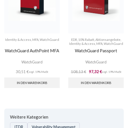
Identity & Access
,
MFA
,
WatchGuard
EDR
,
10% Rabatt
,
Aktionsangebote
,
Identity & Access
,
MFA
,
WatchGuard
WatchGuard AuthPoint MFA
WatchGuard Passport
WatchGuard
WatchGuard
30,51
€
108,13
€
97,32
€
zzgl. 19% MwSt
zzgl. 19% MwSt
IN DEN WARENKORB
IN DEN WARENKORB
Weitere Kategorien
ITDR
Vulnerability Management