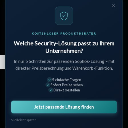
×
Unternehmen
Verkaufsbedingungen
Datenschutz
Rückgabe & Erstattung
KOSTENLOSER PRODUKTBERATER
Streitbeilegung
Welche Security-Lösung passt zu Ihrem
Unternehmen?
Kundenservice
In nur 5 Schritten zur passenden Sophos-Lösung – mit
direkter Preisberechnung und Warenkorb-Funktion.
Kontakt
Widerrufsbelehrung
5 einfache Fragen
Sofort Preise sehen
Partnerprogramm
Direkt bestellen
AGB
Jetzt passende Lösung finden
Mein Konto
Vielleicht später