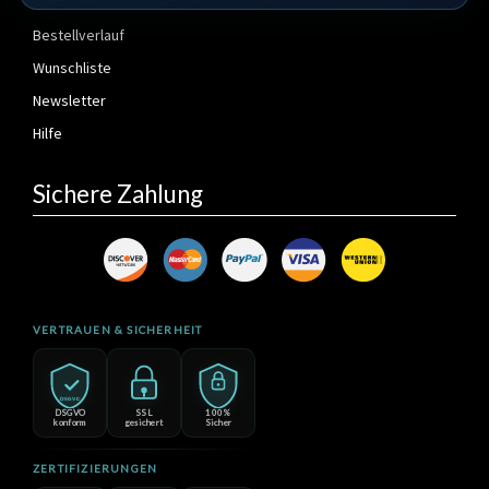
Mein Konto
Bestellverlauf
Wunschliste
Newsletter
Hilfe
Sichere Zahlung
VERTRAUEN & SICHERHEIT
DSGVO
DSGVO
SSL
100%
konform
gesichert
Sicher
ZERTIFIZIERUNGEN