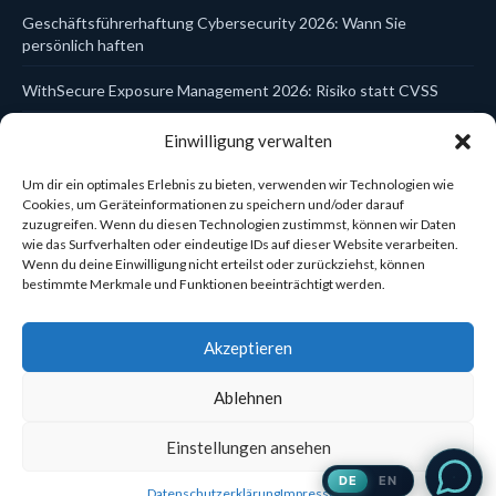
EPP
Geschäftsführerhaftung Cybersecurity 2026: Wann Sie
Firewalls
Hersteller
persönlich haften
Identity & Access
Incident Response
WithSecure Exposure Management 2026: Risiko statt CVSS
ITDR
Kanzlei-Schulungen
Trellix Data Encryption DSGVO 2026: Laptop- und USB-Schutz
Einwilligung verwalten
Kaspersky
zentral steuern
Managed Services
MDR
Um dir ein optimales Erlebnis zu bieten, verwenden wir Technologien wie
WatchGuard Cloud Firebox einrichten 2026: In 5 Schritten zur
MFA
Cookies, um Geräteinformationen zu speichern und/oder darauf
Mobile Security
zuzugreifen. Wenn du diesen Technologien zustimmst, können wir Daten
zentral verwalteten Firewall
NDR
wie das Surfverhalten oder eindeutige IDs auf dieser Website verarbeiten.
Network Security
Wenn du deine Einwilligung nicht erteilst oder zurückziehst, können
Sophos Central Konsole 2026: Eine Plattform für 6
Netzwerk-Zubehör
bestimmte Merkmale und Funktionen beeinträchtigt werden.
Sicherheitsbereiche
Reporting & Compliance
Schulungen & Compliance
Cynet Elite vs Ultimate 2026: Welche Lizenz passt zum KMU?
Securepoint
Akzeptieren
Security Awareness
×
Security Operations
NEU
Cyber Notfallplan Workshop: In 90 Minuten zum einsatzbereiten
Ablehnen
Server Protection
Plan (KMU 2026)
SIEM
SOC-as-a-Service
Einstellungen ansehen
Sophos
Alle Ratgeber-Artikel →
DE
EN
Trellix
Datenschutzerklärung
Impressum