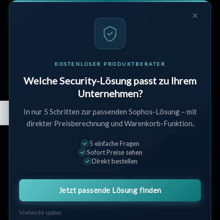
×
Unternehmen
Verkaufsbedingungen
Datenschutz
KOSTENLOSER PRODUKTBERATER
Rückgabe & Erstattung
Welche Security-Lösung passt zu Ihrem
Streitbeilegung
Unternehmen?
Kundenservice
In nur 5 Schritten zur passenden Sophos-Lösung – mit
direkter Preisberechnung und Warenkorb-Funktion.
Kontakt
5 einfache Fragen
Widerrufsbelehrung
Sofort Preise sehen
Partnerprogramm
Direkt bestellen
AGB
Jetzt passende Lösung finden
Mein Konto
Vielleicht später