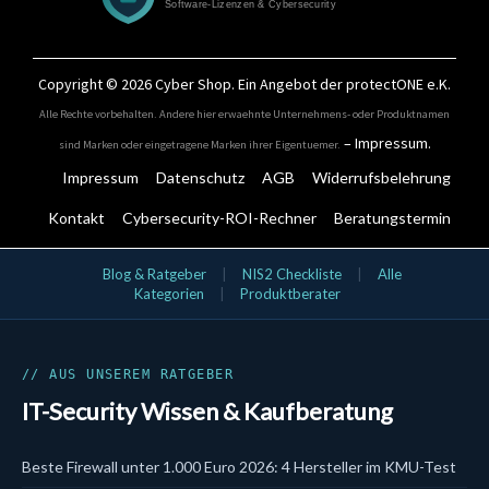
Copyright © 2026
Cyber Shop
. Ein Angebot der protectONE e.K.
Alle Rechte vorbehalten. Andere hier erwaehnte Unternehmens- oder Produktnamen
–
Impressum
.
sind Marken oder eingetragene Marken ihrer Eigentuemer.
Impressum
Datenschutz
AGB
Widerrufsbelehrung
Kontakt
Cybersecurity-ROI-Rechner
Beratungstermin
IT-Security Kategorien
Blog & Ratgeber
|
NIS2 Checkliste
|
Alle
Kategorien
|
Produktberater
Aktionsangebote
Bundles
Cloud & SaaS Security
Cynet
Data Security
// AUS UNSEREM RATGEBER
DLP
IT-Security Wissen & Kaufberatung
DSGVO & KI
EDR
Email Security
Beste Firewall unter 1.000 Euro 2026: 4 Hersteller im KMU-Test
Endpoint Security