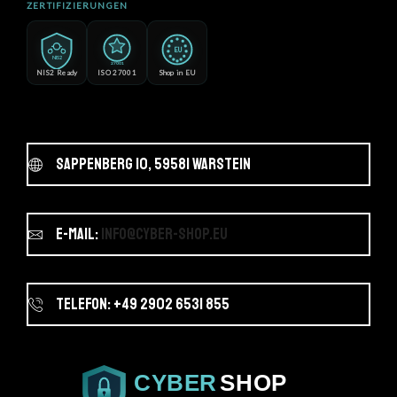
ZERTIFIZIERUNGEN
EU
NIS2
27001
NIS2 Ready
ISO 27001
Shop in EU
Sappenberg 10, 59581 Warstein
E-Mail:
info@cyber-shop.eu
Telefon: +49 2902 6531 855