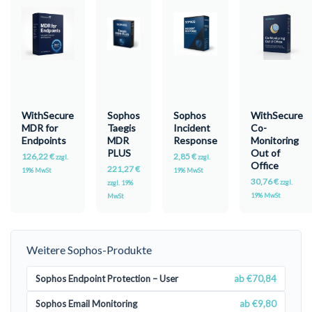
WithSecure
Sophos
Sophos
WithSecure
MDR for
Taegis
Incident
Co-
Endpoints
MDR
Response
Monitoring
PLUS
Out of
126,22
€
2,85
€
zzgl.
zzgl.
Office
221,27
€
19% MwSt
19% MwSt
30,76
€
zzgl.
zzgl. 19%
19% MwSt
MwSt
Weitere Sophos-Produkte
Sophos Endpoint Protection – User
ab €70,84
Sophos Email Monitoring
ab €9,80