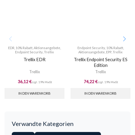
EDR
,
10% Rabatt
,
Aktionsangebote
,
Endpoint Security
,
10% Rabatt
,
Endpoint Security
,
Trellix
Aktionsangebote
,
EPP
,
Trellix
Trellix EDR
Trellix Endpoint Security ES
Edition
Trellix
Trellix
36,12
€
74,22
€
zzgl. 19% MwSt
zzgl. 19% MwSt
IN DEN WARENKORB
IN DEN WARENKORB
Verwandte Kategorien