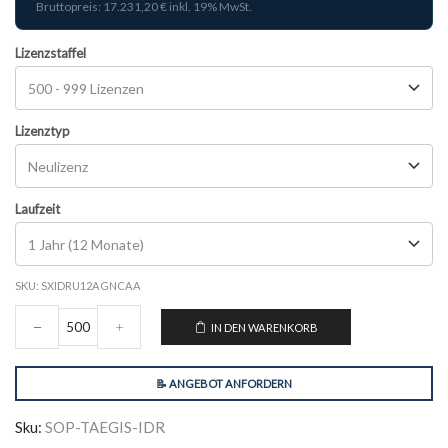
Bruttopreis: 17.231,20 € inkl. 19% MwSt.
Lizenzstaffel
Lizenztyp
Laufzeit
SKU:
SXIDRU12AGNCAA
IN DEN WARENKORB
📝 ANGEBOT ANFORDERN
Sku:
SOP-TAEGIS-IDR