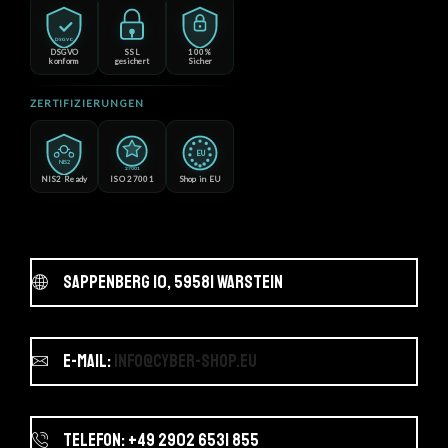
DSGVO
DSGVO
SSL
100%
konform
gesichert
Sicher
ZERTIFIZIERUNGEN
EU
NIS2
27001
NIS2 Ready
ISO 27001
Shop in EU
Sappenberg 10, 59581 Warstein
E-Mail:
info@cyber-shop.eu
Telefon: +49 2902 6531 855