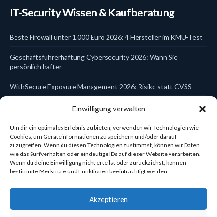
DLP
IT-Security Wissen & Kaufberatung
DSGVO & KI
EDR
Email Security
Beste Firewall unter 1.000 Euro 2026: 4 Hersteller im KMU-Test
Endpoint Security
EPP
Geschäftsführerhaftung Cybersecurity 2026: Wann Sie
Firewalls
Hersteller
persönlich haften
Identity & Access
Incident Response
WithSecure Exposure Management 2026: Risiko statt CVSS
ITDR
Kanzlei-Schulungen
Trellix Data Encryption DSGVO 2026: Laptop- und USB-Schutz
Einwilligung verwalten
Kaspersky
zentral steuern
Managed Services
MDR
Um dir ein optimales Erlebnis zu bieten, verwenden wir Technologien wie
WatchGuard Cloud Firebox einrichten 2026: In 5 Schritten zur
MFA
Cookies, um Geräteinformationen zu speichern und/oder darauf
Mobile Security
zentral verwalteten Firewall
zuzugreifen. Wenn du diesen Technologien zustimmst, können wir Daten
NDR
wie das Surfverhalten oder eindeutige IDs auf dieser Website verarbeiten.
Network Security
Wenn du deine Einwilligung nicht erteilst oder zurückziehst, können
Sophos Central Konsole 2026: Eine Plattform für 6
Netzwerk-Zubehör
bestimmte Merkmale und Funktionen beeinträchtigt werden.
Sicherheitsbereiche
Reporting & Compliance
Schulungen & Compliance
Cynet Elite vs Ultimate 2026: Welche Lizenz passt zum KMU?
Securepoint
Akzeptieren
Security Awareness
Security Operations
×
Cyber Notfallplan Workshop: In 90 Minuten zum einsatzbereiten
NEU