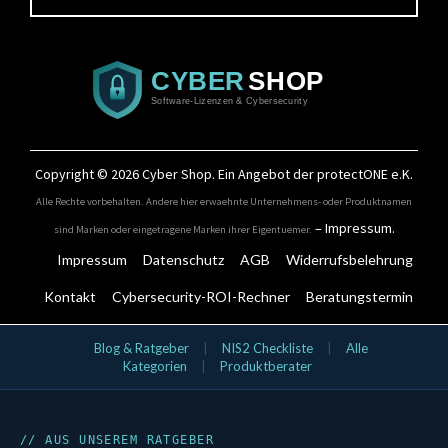
Copyright © 2026
Cyber Shop
. Ein Angebot der protectONE e.K.
Alle Rechte vorbehalten. Andere hier erwaehnte Unternehmens- oder Produktnamen
–
Impressum
.
sind Marken oder eingetragene Marken ihrer Eigentuemer.
Impressum
Datenschutz
AGB
Widerrufsbelehrung
Kontakt
Cybersecurity-ROI-Rechner
Beratungstermin
IT-Security Kategorien
Blog & Ratgeber
|
NIS2 Checkliste
|
Alle
Kategorien
|
Produktberater
Aktionsangebote
Bundles
Cloud & SaaS Security
Cynet
Data Security
// AUS UNSEREM RATGEBER