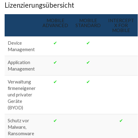
Lizenzierungsübersicht
MOBILE
MOBILE
INTERCEPT
ADVANCED
STANDARD
X FOR
MOBILE
Device
✔
✔
Management
Application
✔
✔
Management
Verwaltung
✔
✔
firmeneigener
und privater
Geräte
(BYOD)
Schutz vor
✔
✔
Malware,
Ransomware