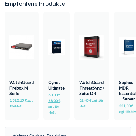
Empfohlene Produkte
WatchGuard
Cynet
WatchGuard
Sophos
Firebox M-
Ultimate
ThreatSync+
MDR
Serie
Suite DR
Essentia
80,00
€
– Server
1.322,15
€
82,43
€
68,00
€
zzgl.
zzgl. 19%
221,00
€
19% MwSt
MwSt
zzgl. 19%
zzgl. 19% Mw
MwSt
Weitere Sophos-Produkte