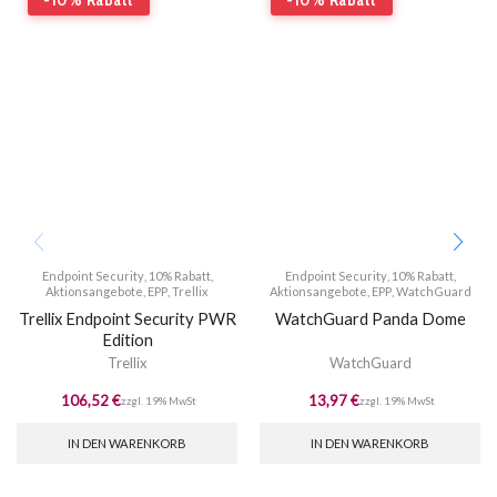
Endpoint Security
,
10% Rabatt
,
Endpoint Security
,
10% Rabatt
,
Aktionsangebote
,
EPP
,
Trellix
Aktionsangebote
,
EPP
,
WatchGuard
Trellix Endpoint Security PWR
WatchGuard Panda Dome
Edition
Trellix
WatchGuard
106,52
€
13,97
€
zzgl. 19% MwSt
zzgl. 19% MwSt
IN DEN WARENKORB
IN DEN WARENKORB