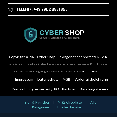
Telefon: +49 2902 6531 855
Copyright © 2026
Cyber Shop
. Ein Angebot der protectONE e.K.
Alle Rechte vorbehalten. Andere hier erwaehnte Unternehmens- oder Produktnamen
–
Impressum
.
sind Marken oder eingetragene Marken ihrer Eigentuemer.
Impressum
Datenschutz
AGB
Widerrufsbelehrung
Kontakt
Cybersecurity-ROI-Rechner
Beratungstermin
IT-Security Kategorien
Blog & Ratgeber
|
NIS2 Checkliste
|
Alle
Kategorien
|
Produktberater
Aktionsangebote
Bundles