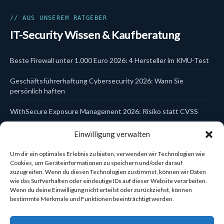
Cloud & SaaS Security
Cynet
Data Security
// AUS UNSEREM RATGEBER
DLP
IT-Security Wissen & Kaufberatung
DSGVO & KI
EDR
Email Security
Beste Firewall unter 1.000 Euro 2026: 4 Hersteller im KMU-Test
Endpoint Security
EPP
Geschäftsführerhaftung Cybersecurity 2026: Wann Sie
Firewalls
Hersteller
persönlich haften
Identity & Access
Incident Response
WithSecure Exposure Management 2026: Risiko statt CVSS
ITDR
Kanzlei-Schulungen
Trellix Data Encryption DSGVO 2026: Laptop- und USB-Schutz
Einwilligung verwalten
Kaspersky
zentral steuern
Managed Services
MDR
Um dir ein optimales Erlebnis zu bieten, verwenden wir Technologien wie
WatchGuard Cloud Firebox einrichten 2026: In 5 Schritten zur
MFA
Cookies, um Geräteinformationen zu speichern und/oder darauf
Mobile Security
zuzugreifen. Wenn du diesen Technologien zustimmst, können wir Daten
zentral verwalteten Firewall
NDR
wie das Surfverhalten oder eindeutige IDs auf dieser Website verarbeiten.
Network Security
Wenn du deine Einwilligung nicht erteilst oder zurückziehst, können
Sophos Central Konsole 2026: Eine Plattform für 6
Netzwerk-Zubehör
bestimmte Merkmale und Funktionen beeinträchtigt werden.
Sicherheitsbereiche
Reporting & Compliance
Schulungen & Compliance
Cynet Elite vs Ultimate 2026: Welche Lizenz passt zum KMU?