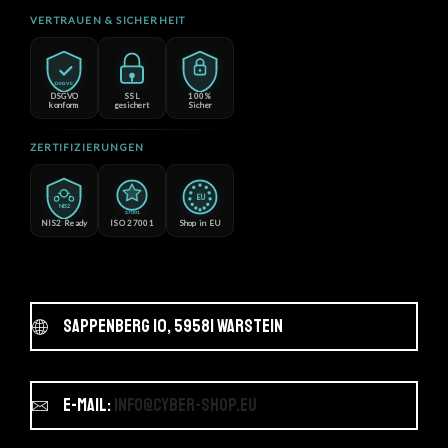
VERTRAUEN & SICHERHEIT
DSGVO
DSGVO
SSL
100%
konform
gesichert
Sicher
ZERTIFIZIERUNGEN
EU
NIS2
27001
NIS2 Ready
ISO 27001
Shop in EU
Sappenberg 10, 59581 Warstein
E-Mail:
info@cyber-shop.eu