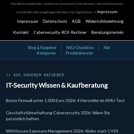
Alle Rechte vorbehalten. Andere hier erwaehnte Unternehmens- oder Produktnamen
–
Impressum
.
sind Marken oder eingetragene Marken ihrer Eigentuemer.
Impressum
Datenschutz
AGB
Widerrufsbelehrung
Kontakt
Cybersecurity-ROI-Rechner
Beratungstermin
IT-Security Kategorien
Blog & Ratgeber
|
NIS2 Checkliste
|
Alle
Kategorien
|
Produktberater
Aktionsangebote
Bundles
Cloud & SaaS Security
Cynet
Data Security
// AUS UNSEREM RATGEBER
DLP
IT-Security Wissen & Kaufberatung
DSGVO & KI
EDR
Email Security
Beste Firewall unter 1.000 Euro 2026: 4 Hersteller im KMU-Test
Endpoint Security
EPP
Geschäftsführerhaftung Cybersecurity 2026: Wann Sie
Firewalls
Hersteller
persönlich haften
Identity & Access
Incident Response
WithSecure Exposure Management 2026: Risiko statt CVSS