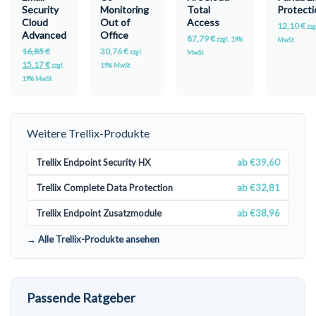
Security
Monitoring
Total
Protecti
Cloud
Out of
Access
12,10
€
zzg
Advanced
Office
87,79
€
zzgl. 19%
MwSt
16,85
€
30,76
€
zzgl.
MwSt
15,17
€
zzgl.
19% MwSt
19% MwSt
Weitere Trellix-Produkte
Trellix Endpoint Security HX
ab €39,60
Trellix Complete Data Protection
ab €32,81
Trellix Endpoint Zusatzmodule
ab €38,96
→ Alle Trellix-Produkte ansehen
Passende Ratgeber