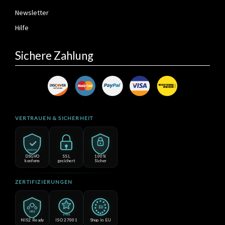
Newsletter
Hilfe
Sichere Zahlung
VERTRAUEN & SICHERHEIT
DSGVO
DSGVO
SSL
100%
konform
gesichert
Sicher
ZERTIFIZIERUNGEN
EU
NIS2
27001
NIS2 Ready
ISO 27001
Shop in EU