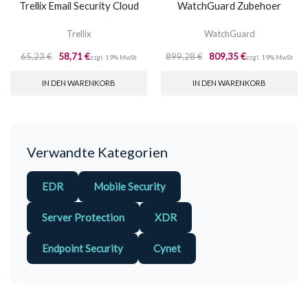
Trellix Email Security Cloud
WatchGuard Zubehoer
Trellix
WatchGuard
65,23
€
58,71
€
899,28
€
809,35
€
zzgl. 19% MwSt
zzgl. 19% MwSt
IN DEN WARENKORB
IN DEN WARENKORB
Verwandte Kategorien
EDR
Mobile Security
Server Protection
XDR
Endpoint Security
Cynet