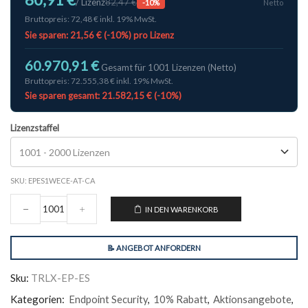
/ Lizenz
82,47 €
-10%
Netto
Bruttopreis: 72,48 € inkl. 19% MwSt.
Sie sparen: 21,56 € (-10%) pro Lizenz
60.970,91 €
Gesamt für 1001 Lizenzen (Netto)
Bruttopreis: 72.555,38 € inkl. 19% MwSt.
Sie sparen gesamt: 21.582,15 € (-10%)
Lizenzstaffel
SKU:
EPES1WECE-AT-CA
IN DEN WARENKORB
📝 ANGEBOT ANFORDERN
Sku:
TRLX-EP-ES
Kategorien:
Endpoint Security
,
10% Rabatt
,
Aktionsangebote
,