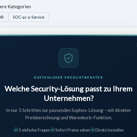
ere Kategorien
DR
SOC-as-a-Service
B Fachhandelspartner für professionelle Software-Lizenzen, Cybe
KOSTENLOSER PRODUKTBERATER
Sie Compliance-Anforderungen und senken Sie gleichzeitig Ihre IT-Koste
Welche Security-Lösung passt zu Ihrem
Unternehmen?
In nur 5 Schritten zur passenden Sophos-Lösung – mit direkter
Preisberechnung und Warenkorb-Funktion.
curity News direkt in Ihr
5 einfache Fragen
Sofort Preise sehen
Direkt bestellen