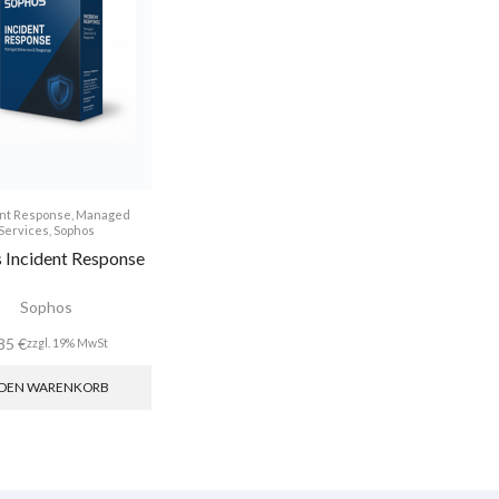
ent Response
,
Managed
Services
,
Sophos
 Incident Response
Sophos
,85
€
zzgl. 19% MwSt
 DEN WARENKORB