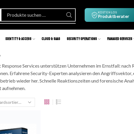
KOSTENLOS
Produktberater
Identity & Access
Cloud & SaaS
Security Operations
Managed Services
e
t Response Services unterstützen Unternehmen im Ernstfall: nac
onen. Erfahrene Security-Experten analysieren den Angriffsvektor, 
etrieb wieder her. Schnelle Reaktionszeiten und forensische Anal
t aufnehmen.