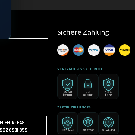
Sichere Zahlung
to
f
VERTRAUEN & SICHERHEIT
DSGVO
DSGVO
SSL
100%
konform
gesichert
Sicher
ZERTIFIZIERUNGEN
elefon: +49
EU
NIS2
27001
902 6531 855
NIS2 Ready
ISO 27001
Shop in EU