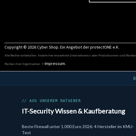
Copyright © 2026
Cyber Shop
. Ein Angebot der protectONE e.K.
Alle Rechte vorbehalten. Andere hier erwaehnte Unternehmens- oder Produktnamen sind Marken
–
Impressum
.
Marken ihrer Eigentuemer.
IT-Security Kategorien
B
Aktionsangebote
Bundles
Cloud & SaaS Security
// AUS UNSEREM RATGEBER
Cynet
IT-Security Wissen & Kaufberatung
Data Security
DLP
DSGVO & KI
Beste Firewall unter 1.000 Euro 2026: 4 Hersteller im KMU-
EDR
Test
Email Security