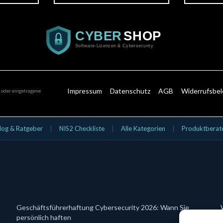
Impressum
Datenschutz
AGB
Widerrufsbe
 oder eingetragene
log & Ratgeber
|
NIS2 Checkliste
|
Alle Kategorien
|
Produktberat
Geschäftsführerhaftung Cybersecurity 2026: Wann Sie
persönlich haften