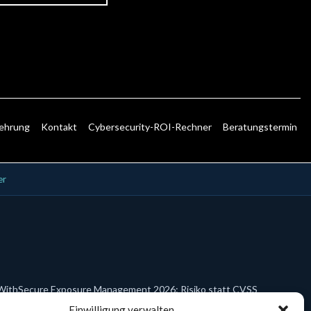
lehrung
Kontakt
Cybersecurity-ROI-Rechner
Beratungstermin
er
WithSecure Exposure Management 2026: Risiko statt CVSS
Einwilligung verwalten