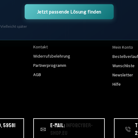
Jetzt passende Lösung finden
Vielleicht später
Kundenservice
Mein Kon
Kontakt
Mein Konto
Widerrufsbelehrung
Bestellverlau
Partnerprogramm
Wunschliste
AGB
Newsletter
Hilfe
, 59581
E-Mail:
info@cyber-
T
shop.eu
2