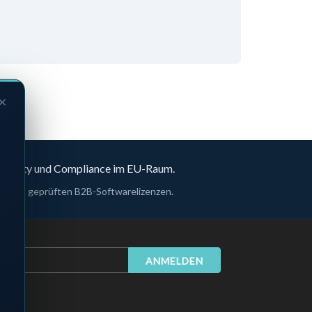
×
rsecurity und Compliance im EU-Raum.
n – mit geprüften B2B-Softwarelizenzen.
ANMELDEN