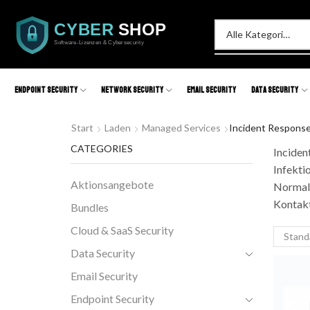
Endpoint Security
Network Security
Email Security
Data Security
Start
Laden
Managed Services
Incident Respons
CATEGORIES
Inciden
Infekti
Aktionsangebote
Normalb
Kontak
Bundles
Cloud & SaaS Security
Data Security
Email Security
Endpoint Security