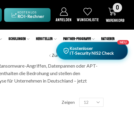
0
KOSTENLOS
ROI-Rechner
ANMELDEN
WUNSCHLISTE
WARENKORB
Schulungen
Hersteller
Partner-Programm
Ratgeber
NEU
Kostenloser
IT-Security NIS2 Check
Zurück zur vorherigen Seite
h Ransomware-Angriffen, Datenpannen oder APT-
enthalten die Bedrohung und stellen den
yse für Unternehmen in Deutschland – jetzt
Zeigen