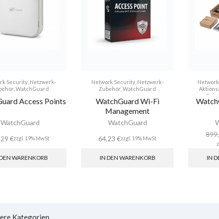
rk Security
,
Netzwerk-
Network Security
,
Netzwerk-
Network
behör
,
WatchGuard
Zubehör
,
WatchGuard
Aktion
Zube
uard Access Points
WatchGuard Wi-Fi
Watch
Management
WatchGuard
WatchGuard
W
899
,29
€
64,23
€
zzgl. 19% MwSt
zzgl. 19% MwSt
 DEN WARENKORB
IN DEN WARENKORB
IN 
ere Kategorien