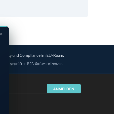
×
rsecurity und Compliance im EU-Raum.
n – mit geprüften B2B-Softwarelizenzen.
ANMELDEN