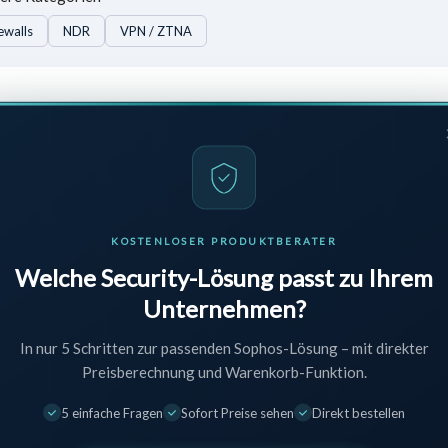
ewalls
NDR
VPN / ZTNA
B Fachhandelspartner für professionelle Software-Lizenzen, Cybe
KOSTENLOSER PRODUKTBERATER
Sie Compliance-Anforderungen und senken Sie gleichzeitig Ihre IT-Koste
Welche Security-Lösung passt zu Ihrem
Unternehmen?
In nur 5 Schritten zur passenden Sophos-Lösung – mit direkter
Preisberechnung und Warenkorb-Funktion.
curity News direkt in Ihr
5 einfache Fragen
Sofort Preise sehen
Direkt bestellen