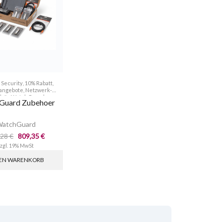
 Security
,
10% Rabatt
,
sangebote
,
Netzwerk-
hör
,
WatchGuard
Guard Zubehoer
atchGuard
,28
€
809,35
€
zzgl. 19% MwSt
DEN WARENKORB