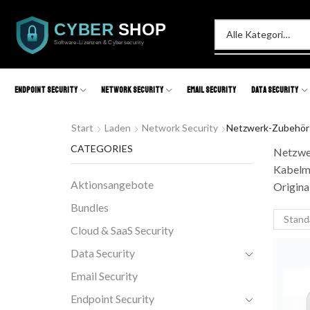
Endpoint Security
Network Security
Email Security
Data Security
Start
Laden
Network Security
Netzwerk-Zubehör
CATEGORIES
Netzwer
Kabelma
Aktionsangebote
Origina
Bundles
Cloud & SaaS Security
Data Security
Email Security
Endpoint Security