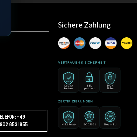
Sichere Zahlung
to
f
VERTRAUEN & SICHERHEIT
DSGVO
DSGVO
SSL
100%
konform
gesichert
Sicher
ZERTIFIZIERUNGEN
elefon: +49
EU
NIS2
27001
902 6531 855
NIS2 Ready
ISO 27001
Shop in EU