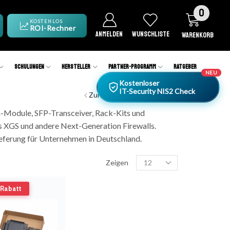
0
KOSTENLOS
ROI-Rechner
ANMELDEN
WUNSCHLISTE
WARENKORB
Schulungen
Hersteller
Partner-Programm
Ratgeber
NEU
Kostenloser
IT-Security NIS2 Check
Zurück zur vorherigen Seite
n-Module, SFP-Transceiver, Rack-Kits und
XGS und andere Next-Generation Firewalls.
ieferung für Unternehmen in Deutschland.
Zeigen
Rabatt