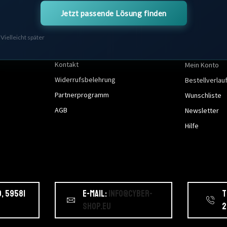
Jetzt passende Lösung finden
Vielleicht später
Kundenservice
Mein Kon
Kontakt
Mein Konto
Widerrufsbelehrung
Bestellverlau
Partnerprogramm
Wunschliste
AGB
Newsletter
Hilfe
, 59581
E-Mail:
info@cyber-
T
shop.eu
2