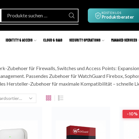
KOSTENLOS
Produktberater
Identity & Access
Cloud & SaaS
Security Operations
Managed Services
k-Zubehoer für Firewalls, Switches und Access Points: Expansio
nagement. Passendes Zubehoer für WatchGuard Firebox, Sophos 
les Hersteller-Zubehoer für maximale Kompatibilität – schnelle L
-10% 