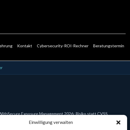
lehrung
Kontakt
Cybersecurity-ROI-Rechner
Beratungstermin
er
WithSecure Exposure Management 2026: Risiko statt CVSS
Einwilligung verwalten