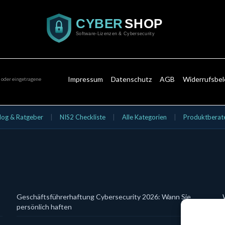
Impressum
Datenschutz
AGB
Widerrufsbe
 oder eingetragene
log & Ratgeber
|
NIS2 Checkliste
|
Alle Kategorien
|
Produktberat
Geschäftsführerhaftung Cybersecurity 2026: Wann Sie
persönlich haften