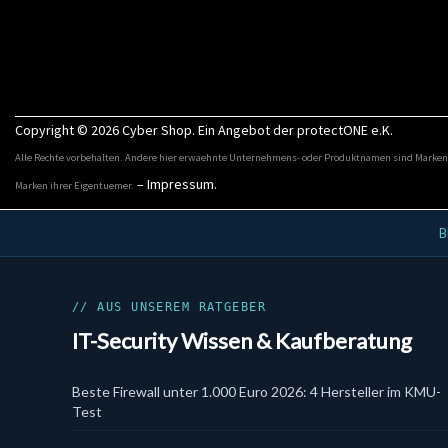
Copyright © 2026
Cyber Shop
. Ein Angebot der protectONE e.K.
Alle Rechte vorbehalten. Andere hier erwaehnte Unternehmens- oder Produktnamen sind Marken
–
Impressum
.
Marken ihrer Eigentuemer.
IT-Security Kategorien
B
Aktionsangebote
Bundles
Cloud & SaaS Security
// AUS UNSEREM RATGEBER
Cynet
IT-Security Wissen & Kaufberatung
Data Security
DLP
DSGVO & KI
Beste Firewall unter 1.000 Euro 2026: 4 Hersteller im KMU-
EDR
Test
Email Security
Endpoint Security