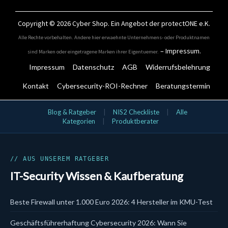
Copyright © 2026
Cyber Shop
. Ein Angebot der protectONE e.K.
Alle Rechte vorbehalten. Andere hier erwaehnte Unternehmens- oder Produktnamen
–
Impressum
.
sind Marken oder eingetragene Marken ihrer Eigentuemer.
Impressum
Datenschutz
AGB
Widerrufsbelehrung
Kontakt
Cybersecurity-ROI-Rechner
Beratungstermin
IT-Security Kategorien
Blog & Ratgeber
|
NIS2 Checkliste
|
Alle
Kategorien
|
Produktberater
Aktionsangebote
Bundles
Cloud & SaaS Security
Cynet
Data Security
// AUS UNSEREM RATGEBER
DLP
IT-Security Wissen & Kaufberatung
DSGVO & KI
EDR
Email Security
Beste Firewall unter 1.000 Euro 2026: 4 Hersteller im KMU-Test
Endpoint Security
EPP
Geschäftsführerhaftung Cybersecurity 2026: Wann Sie
Firewalls