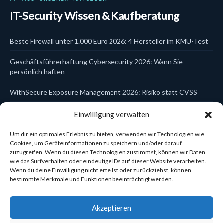
DLP
IT-Security Wissen & Kaufberatung
DSGVO & KI
EDR
Email Security
Beste Firewall unter 1.000 Euro 2026: 4 Hersteller im KMU-Test
Endpoint Security
EPP
Geschäftsführerhaftung Cybersecurity 2026: Wann Sie
Firewalls
Hersteller
persönlich haften
Identity & Access
Incident Response
WithSecure Exposure Management 2026: Risiko statt CVSS
ITDR
Kanzlei-Schulungen
Trellix Data Encryption DSGVO 2026: Laptop- und USB-Schutz
Einwilligung verwalten
Kaspersky
zentral steuern
Managed Services
MDR
Um dir ein optimales Erlebnis zu bieten, verwenden wir Technologien wie
WatchGuard Cloud Firebox einrichten 2026: In 5 Schritten zur
MFA
Cookies, um Geräteinformationen zu speichern und/oder darauf
Mobile Security
zuzugreifen. Wenn du diesen Technologien zustimmst, können wir Daten
zentral verwalteten Firewall
NDR
wie das Surfverhalten oder eindeutige IDs auf dieser Website verarbeiten.
Network Security
Wenn du deine Einwilligung nicht erteilst oder zurückziehst, können
Sophos Central Konsole 2026: Eine Plattform für 6
Netzwerk-Zubehör
bestimmte Merkmale und Funktionen beeinträchtigt werden.
Sicherheitsbereiche
Reporting & Compliance
Schulungen & Compliance
Cynet Elite vs Ultimate 2026: Welche Lizenz passt zum KMU?
Securepoint
Akzeptieren
Security Awareness
NEU