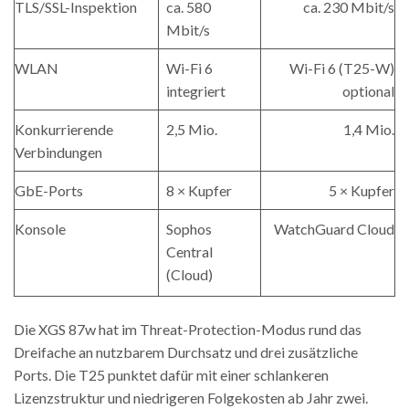
TLS/SSL-Inspektion
ca. 580
ca. 230 Mbit/s
Mbit/s
WLAN
Wi-Fi 6
Wi-Fi 6 (T25-W)
integriert
optional
Konkurrierende
2,5 Mio.
1,4 Mio.
Verbindungen
GbE-Ports
8 × Kupfer
5 × Kupfer
Konsole
Sophos
WatchGuard Cloud
Central
(Cloud)
Die XGS 87w hat im Threat-Protection-Modus rund das
Dreifache an nutzbarem Durchsatz und drei zusätzliche
Ports. Die T25 punktet dafür mit einer schlankeren
Lizenzstruktur und niedrigeren Folgekosten ab Jahr zwei.