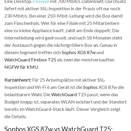
Eine Desktop-
Firewall
mit 700 Mbit/s Datenblatt-Durchsatz
liefert mit aktiver SSL-Inspektion in der Praxis oft nur noch
230 Mbit/s. Bei einer 250-Mbit-Leitung wird die Box damit
zum Flaschenhals. Wer für eine Filiale mit 25 Mitarbeitern
eine zu kleine Appliance kauft, zahlt am Ende doppelt: Die
Internetleitung wird gedrosselt, und nach 18 Monaten steht
der Austausch gegen die nächstgrößere Box an. Genau in
diesem Segment treffen sich
Sophos XGS 87w
und
WatchGuard Firebox T25
als zwei der meistverkauften
NGFW für KMU
.
Kurzantwort:
Für 25 Arbeitsplätze mit aktiver SSL-
Inspektion und Wi-Fi 6 am Gerät ist die
Sophos
XGS 87w die
belastbarere Wahl. Die
WatchGuard
T25 passt, wenn das
Budget knapp ist, separates WLAN existiert und der Standort
bereits im WatchGuard-Stack läuft. Dieser Vergleich zeigt
die Details.
Sophos XGS 87w vs WatchGuard T25: