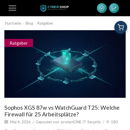
Startseite
Blog
Ratgeber
Ratgeber
Sophos XGS 87w vs WatchGuard T25: Welche
Firewall für 25 Arbeitsplätze?
Mai 4, 2026
/
Gepostet von
protectONE IT-Security
/
180