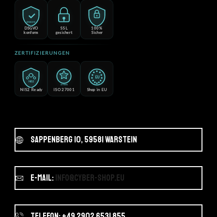
DSGVO
DSGVO
SSL
100%
konform
gesichert
Sicher
ZERTIFIZIERUNGEN
EU
NIS2
27001
NIS2 Ready
ISO 27001
Shop in EU
Sappenberg 10, 59581 Warstein
E-Mail:
info@cyber-shop.eu
Telefon: +49 2902 6531 855