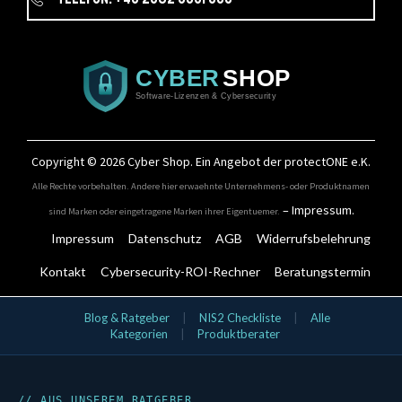
Copyright © 2026
Cyber Shop
. Ein Angebot der protectONE e.K.
Alle Rechte vorbehalten. Andere hier erwaehnte Unternehmens- oder Produktnamen
–
Impressum
.
sind Marken oder eingetragene Marken ihrer Eigentuemer.
Impressum
Datenschutz
AGB
Widerrufsbelehrung
Kontakt
Cybersecurity-ROI-Rechner
Beratungstermin
IT-Security Kategorien
Blog & Ratgeber
|
NIS2 Checkliste
|
Alle
Kategorien
|
Produktberater
Aktionsangebote
Bundles
Cloud & SaaS Security
Cynet
Data Security
// AUS UNSEREM RATGEBER