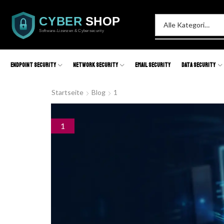
Endpoint Security
Network Security
Email Security
Data Security
Startseite
Blog
1
1