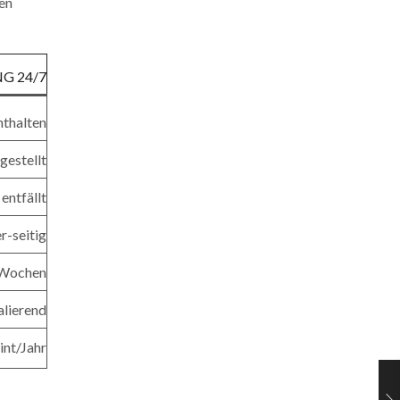
en
G 24/7
nthalten
gestellt
entfällt
r-seitig
 Wochen
alierend
int/Jahr