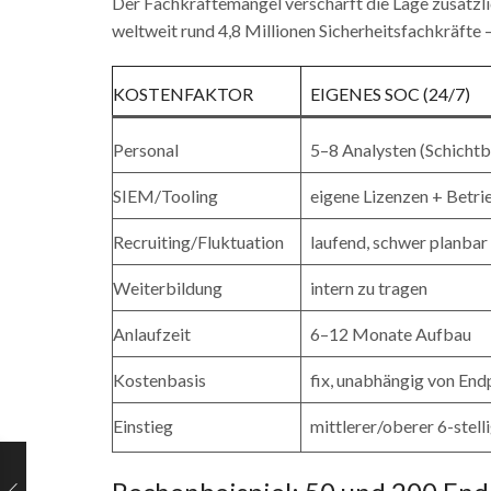
Der Fachkräftemangel verschärft die Lage zusätzli
weltweit rund 4,8 Millionen Sicherheitsfachkräfte —
KOSTENFAKTOR
EIGENES SOC (24/7)
Personal
5–8 Analysten (Schichtb
SIEM/Tooling
eigene Lizenzen + Betri
Recruiting/Fluktuation
laufend, schwer planbar
Weiterbildung
intern zu tragen
Anlaufzeit
6–12 Monate Aufbau
Kostenbasis
fix, unabhängig von End
Einstieg
mittlerer/oberer 6-stell