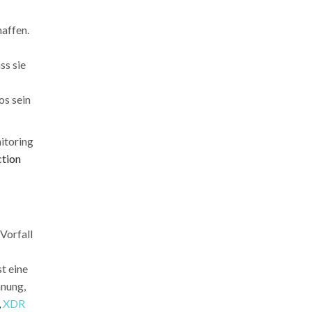
affen.
ss sie
os sein
itoring
tion
Vorfall
t eine
nnung,
,
XDR