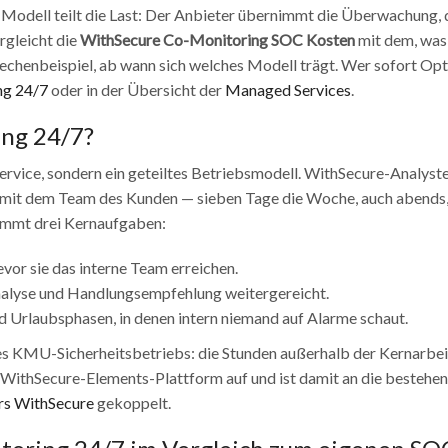
odell teilt die Last: Der Anbieter übernimmt die Überwachung, 
rgleicht die
WithSecure Co-Monitoring SOC Kosten
mit dem, was
 Rechenbeispiel, ab wann sich welches Modell trägt. Wer sofort Op
ng 24/7
oder in der Übersicht der
Managed Services
.
ng 24/7?
Service, sondern ein geteiltes Betriebsmodell. WithSecure-Analyst
mit dem Team des Kunden — sieben Tage die Woche, auch abends,
immt drei Kernaufgaben:
vor sie das interne Team erreichen.
Analyse und Handlungsempfehlung weitergereicht.
Urlaubsphasen, in denen intern niemand auf Alarme schaut.
nes KMU-Sicherheitsbetriebs: die Stunden außerhalb der Kernarbei
 WithSecure-Elements-Plattform auf und ist damit an die bestehe
rs WithSecure
gekoppelt.