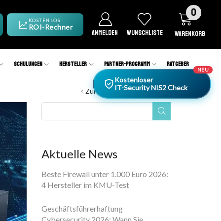
0
KOSTENLOS
ROI-Rechner
ANMELDEN
WUNSCHLISTE
WARENKORB
Schulungen
Hersteller
Partner-Programm
Ratgeber
NEU
Kostenloser
IT-Security NIS2 Check
Zurück zur vorherigen Seite
Aktuelle News
Beste Firewall unter 1.000 Euro 2026:
4 Hersteller im KMU-Test
Geschäftsführerhaftung
Cybersecurity 2026: Wann Sie