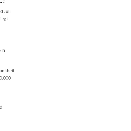
C?
d Juli
liegt
 in
rankheit
80.000
nd