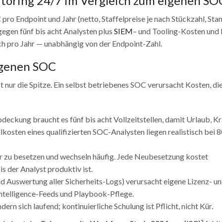
toring 24/7 im Vergleich zum eigenen SO
o Endpoint und Jahr (netto, Staffelpreise je nach Stückzahl, Stan
egen fünf bis acht Analysten plus
SIEM
– und Tooling-Kosten und 
ich pro Jahr — unabhängig von der Endpoint-Zahl.
igenen SOC
 nur die Spitze. Ein selbst betriebenes SOC verursacht Kosten, die
deckung braucht es fünf bis acht Vollzeitstellen, damit Urlaub, K
lkosten eines qualifizierten SOC-Analysten liegen realistisch bei 
 zu besetzen und wechseln häufig. Jede Neubesetzung kostet
 der Analyst produktiv ist.
 Auswertung aller Sicherheits-Logs) verursacht eigene Lizenz- u
ntelligence-Feeds und Playbook-Pflege.
 sich laufend; kontinuierliche Schulung ist Pflicht, nicht Kür.