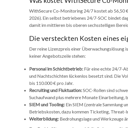
Was kostet WithSecure Co-Moni
WithSecure Co-Monitoring 24/7 kostet ab 56,50 € pr
2026). Ein selbst betriebenes 24/7-SOC bindet dag
damit im mittleren bis oberen sechsstelligen Bere
Die versteckten Kosten eines e
Der reine Lizenzpreis einer Überwachungslösung ist
keiner Angebotszeile stehen:
Personal im Schichtbetrieb:
Für eine echte 24/7-Ab
und Nachtschichten lückenlos besetzt sind. Die Vol
bis 110.000 € pro Jahr.
Recruiting und Fluktuation:
SOC-Rollen sind schwer
Suchaufwand plus mehrere Monate Einarbeitung, bis
SIEM und Tooling:
Ein SIEM (zentrale Sammlung und
Betriebskosten, dazu kommen Ticketing, Threat-I
Weiterbildung:
Bedrohungslage und Werkzeuge ändern