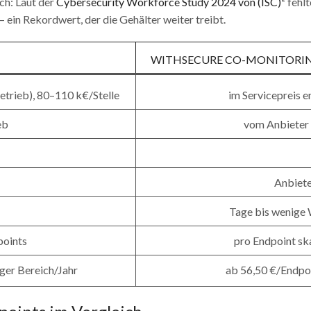
ch: Laut der
Cybersecurity Workforce Study 2024 von (ISC)²
fehlt
 ein Rekordwert, der die Gehälter weiter treibt.
WITHSECURE CO-MONITORIN
etrieb), 80–110 k€/Stelle
im Servicepreis e
eb
vom Anbieter 
Anbiete
Tage bis wenige
points
pro Endpoint sk
iger Bereich/Jahr
ab 56,50 €/Endpo