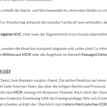
chließt die Nacht- und Wochenendlücke, ohne neue Stellen zu sch
Co-Monitoring entlastet die einzelne Fachkraft und verhindert, da
 eigenen SOC:
Hier kann der Eigenbetrieb trotz Kosten alternativl
sondern die Reaktion komplett abgeben will, sollte statt Co-Mon
wa
WithSecure MDR
oder die Angebote im Bereich
Managed Detec
tößt
ienst, kein Rundum-sorglos-Paket. Die aktive Reaktion auf einen 
ibt beim internen Team, das über die nötigen Rechte und Prozesse
cht eine
MDR
-Lösung mit Response-Mandat. Auch setzt der Diens
bere Endpoint-Erkennung fehlt die Datengrundlage. Wie sich Erke
erscheiden, erklärt der Überblick zum
Unterschied zwischen EDR