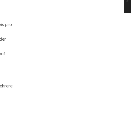
eis pro
 der
auf
mehrere