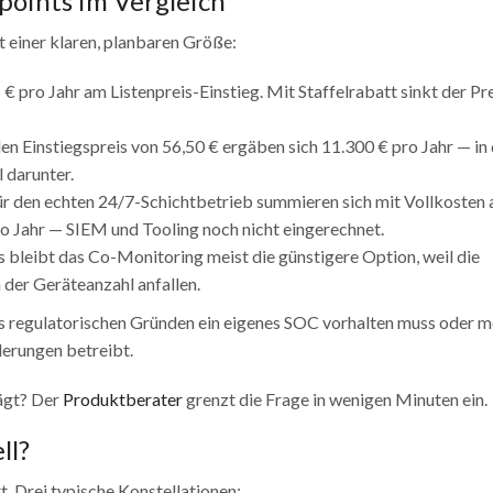
points im Vergleich
 einer klaren, planbaren Größe:
€ pro Jahr am Listenpreis-Einstieg. Mit Staffelrabatt sinkt der Pr
en Einstiegspreis von 56,50 € ergäben sich 11.300 € pro Jahr — in
l darunter.
ür den echten 24/7-Schichtbetrieb summieren sich mit Vollkosten 
ro Jahr — SIEM und Tooling noch nicht eingerechnet.
 bleibt das Co-Monitoring meist die günstigere Option, weil die
der Geräteanzahl anfallen.
s regulatorischen Gründen ein eigenes SOC vorhalten muss oder 
erungen betreibt.
ägt? Der
Produktberater
grenzt die Frage in wenigen Minuten ein.
ll?
. Drei typische Konstellationen: