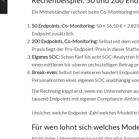
Rechenbeispiel: 50 und 200 End
Ein Mittelständler rechnet beim Co-Monitoring mit
50 Endpoints, Co-Monitoring:
50 × 56,50 € = 2.825 
Endpoint zusätzlich.
200 Endpoints, Co-Monitoring:
Selbst mit dem voll
Praxis liegt der Pro-Endpoint-Preis in dieser Staffe
Eigenes SOC:
Schon fünf bis acht SOC-Analysten f
einen mittleren bis oberen sechsstelligen Betrag p
Break-even:
Selbst bei mehreren hundert Endpoints
Personalkosten eines eigenen SOC unabhängig von 
Die Rechnung kippt erst, wenn ein Unternehmen au
tausend Endpoints mit eigenen Compliance-Anford
Unsicher, welche Endpoint-Zahl welches Modell tr
Für wen lohnt sich welches Mode
Nicht jedes Unternehmen braucht dieselbe Antwort