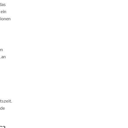
das
 ein
tionen
en
 an
tszeit.
nde