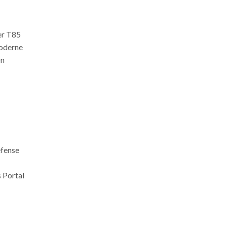
er T85
moderne
on
efense
 Portal