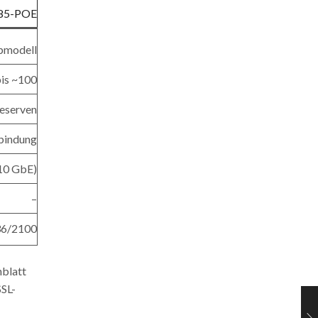
85-POE
pmodell
is ~100
Reserven
bindung
(10 GbE)
–
36/2100
blatt
SSL-