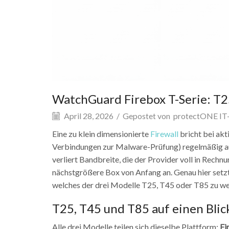
WatchGuard Firebox T-Serie: T2
April 28, 2026
/
Gepostet von
protectONE IT-
Eine zu klein dimensionierte
Firewall
bricht bei akt
Verbindungen zur Malware-Prüfung) regelmäßig auf 
verliert Bandbreite, die der Provider voll in Rech
nächstgrößere Box von Anfang an. Genau hier setz
welches der drei Modelle T25, T45 oder T85 zu wel
T25, T45 und T85 auf einen Blic
Alle drei Modelle teilen sich dieselbe Plattform:
Fi