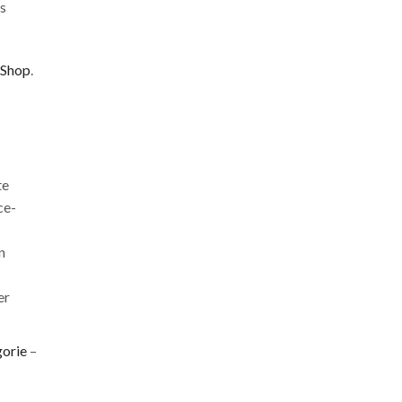
as
 Shop
.
te
ce-
n
er
orie
–