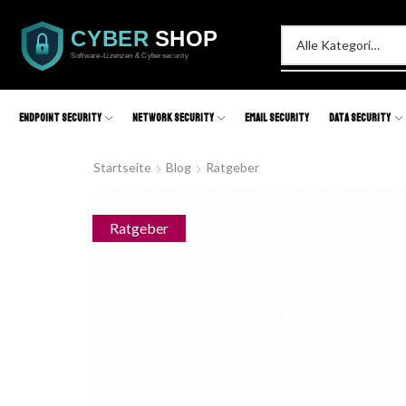
Endpoint Security
Network Security
Email Security
Data Security
Startseite
Blog
Ratgeber
Ratgeber