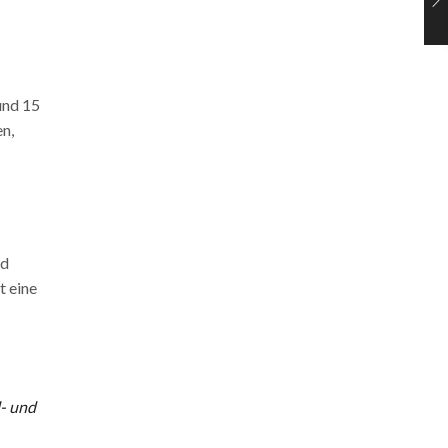
und 15
en,
nd
t eine
- und