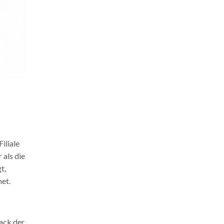
iliale
 als die
t,
et.
ack der