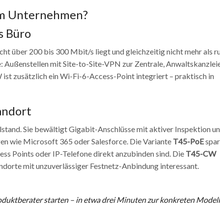
hem Unternehmen?
es Büro
ht über 200 bis 300 Mbit/s liegt und gleichzeitig nicht mehr als r
: Außenstellen mit Site-to-Site-VPN zur Zentrale, Anwaltskanzlei
st zusätzlich ein Wi-Fi-6-Access-Point integriert – praktisch in
andort
lstand. Sie bewältigt Gigabit-Anschlüsse mit aktiver Inspektion u
en wie Microsoft 365 oder Salesforce. Die Variante
T45-PoE
spar
ss Points oder IP-Telefone direkt anzubinden sind. Die
T45-CW
ndorte mit unzuverlässiger Festnetz-Anbindung interessant.
duktberater starten
– in etwa drei Minuten zur konkreten Modell