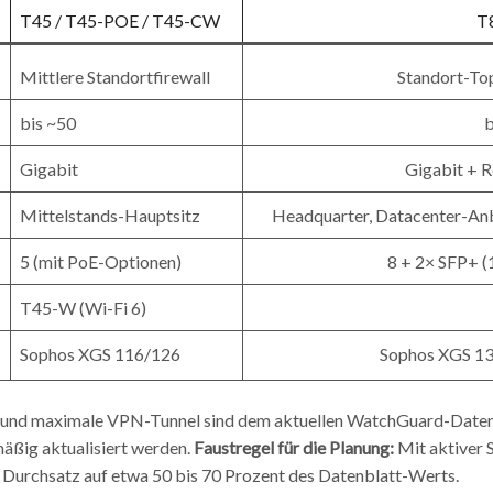
T45 / T45-POE / T45-CW
T
Mittlere Standortfirewall
Standort-To
bis ~50
b
Gigabit
Gigabit + 
Mittelstands-Hauptsitz
Headquarter, Datacenter-An
5 (mit PoE-Optionen)
8 + 2× SFP+ 
T45-W (Wi-Fi 6)
Sophos XGS 116/126
Sophos XGS 1
 und maximale VPN-Tunnel sind dem aktuellen WatchGuard-Daten
äßig aktualisiert werden.
Faustregel für die Planung:
Mit aktiver 
le Durchsatz auf etwa 50 bis 70 Prozent des Datenblatt-Werts.