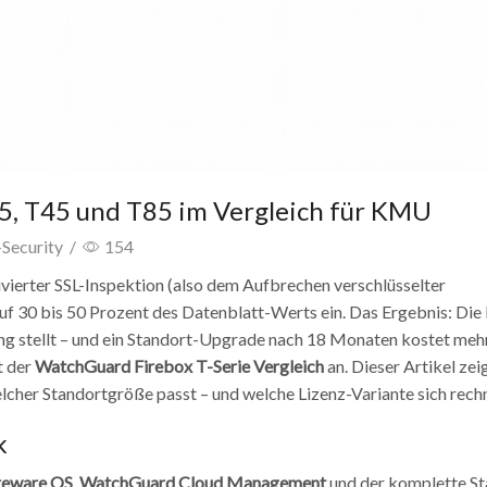
5, T45 und T85 im Vergleich für KMU
Security
/
154
ivierter SSL-Inspektion (also dem Aufbrechen verschlüsselter
30 bis 50 Prozent des Datenblatt-Werts ein. Das Ergebnis: Die F
nung stellt – und ein Standort-Upgrade nach 18 Monaten kostet mehr
t der
WatchGuard Firebox T-Serie Vergleich
an. Dieser Artikel zeig
cher Standortgröße passt – und welche Lizenz-Variante sich rechn
k
reware OS
,
WatchGuard Cloud Management
und der komplette St