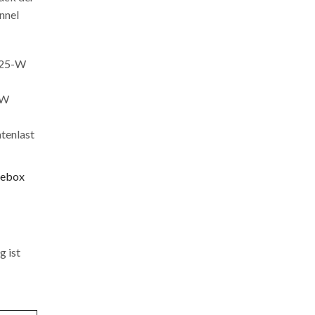
unnel
 T25-W
CW
tenlast
rebox
g ist