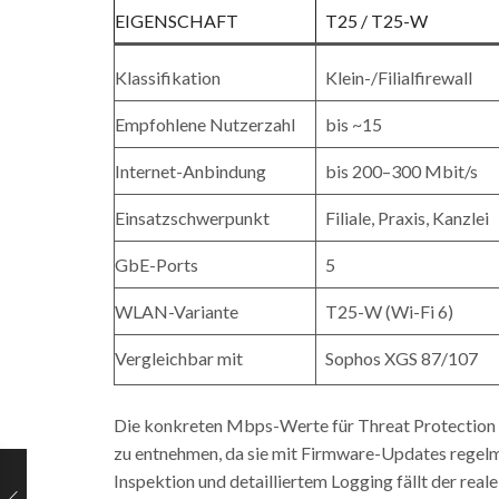
EIGENSCHAFT
T25 / T25-W
Klassifikation
Klein-/Filialfirewall
Empfohlene Nutzerzahl
bis ~15
Internet-Anbindung
bis 200–300 Mbit/s
Einsatzschwerpunkt
Filiale, Praxis, Kanzlei
GbE-Ports
5
WLAN-Variante
T25-W (Wi-Fi 6)
Vergleichbar mit
Sophos XGS 87/107
Die konkreten Mbps-Werte für Threat Protection
zu entnehmen, da sie mit Firmware-Updates regelm
Inspektion und detailliertem Logging fällt der rea