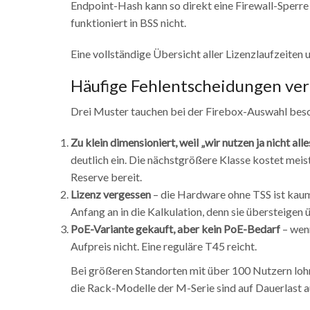
Endpoint-Hash kann so direkt eine Firewall-Sperre 
funktioniert in BSS nicht.
Eine vollständige Übersicht aller Lizenzlaufzeiten 
Häufige Fehlentscheidungen ve
Drei Muster tauchen bei der Firebox-Auswahl beso
Zu klein dimensioniert, weil „wir nutzen ja nicht alle
deutlich ein. Die nächstgrößere Klasse kostet meis
Reserve bereit.
Lizenz vergessen
– die Hardware ohne TSS ist kaum
Anfang an in die Kalkulation, denn sie übersteigen
PoE-Variante gekauft, aber kein PoE-Bedarf
– wenn
Aufpreis nicht. Eine reguläre T45 reicht.
Bei größeren Standorten mit über 100 Nutzern lohn
die Rack-Modelle der M-Serie sind auf Dauerlast a