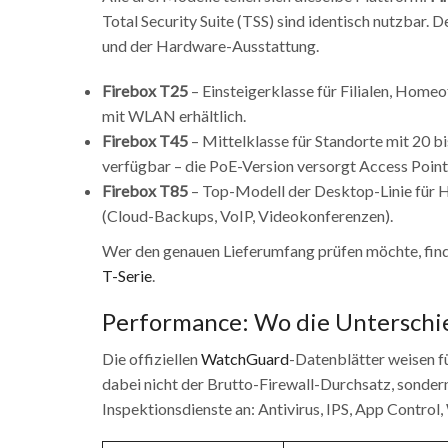
Total Security Suite (TSS) sind identisch nutzbar. 
und der Hardware-Ausstattung.
Firebox T25
– Einsteigerklasse für Filialen, Home
mit WLAN erhältlich.
Firebox T45
– Mittelklasse für Standorte mit 20
verfügbar – die PoE-Version versorgt Access Poin
Firebox T85
– Top-Modell der Desktop-Linie für H
(Cloud-Backups, VoIP, Videokonferenzen).
Wer den genauen Lieferumfang prüfen möchte, finde
T-Serie
.
Performance: Wo die Unterschie
Die offiziellen
WatchGuard
-Datenblätter weisen fü
dabei nicht der Brutto-Firewall-Durchsatz, sonder
Inspektionsdienste an: Antivirus, IPS, App Control,