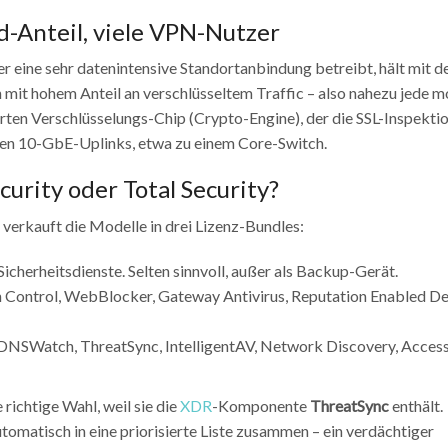
d-Anteil, viele VPN-Nutzer
eine sehr datenintensive Standortanbindung betreibt, hält mit d
 mit hohem Anteil an verschlüsseltem Traffic – also nahezu jede 
ten Verschlüsselungs-Chip (Crypto-Engine), der die SSL-Inspekti
uben 10-GbE-Uplinks, etwa zu einem Core-Switch.
curity oder Total Security?
verkauft die Modelle in drei Lizenz-Bundles:
Sicherheitsdienste. Selten sinnvoll, außer als Backup-Gerät.
on Control, WebBlocker, Gateway Antivirus, Reputation Enabled D
DNSWatch, ThreatSync, IntelligentAV, Network Discovery, Access
 richtige Wahl, weil sie die
XDR
-Komponente
ThreatSync
enthält.
tomatisch in eine priorisierte Liste zusammen – ein verdächtiger