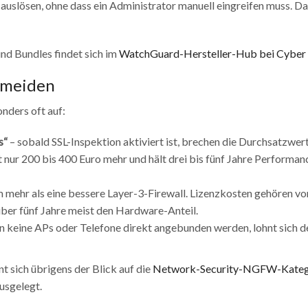
auslösen, ohne dass ein Administrator manuell eingreifen muss. D
und Bundles findet sich im
WatchGuard-Hersteller-Hub bei Cyber
rmeiden
nders oft auf:
s“
– sobald SSL-Inspektion aktiviert ist, brechen die Durchsatzwer
t nur 200 bis 400 Euro mehr und hält drei bis fünf Jahre Performan
 mehr als eine bessere Layer-3-Firewall. Lizenzkosten gehören vo
 über fünf Jahre meist den Hardware-Anteil.
 keine APs oder Telefone direkt angebunden werden, lohnt sich d
t sich übrigens der Blick auf die
Network-Security-NGFW-Kateg
usgelegt.