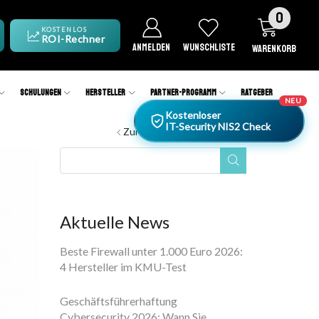
0
KOSTENLOS
ROI-Rechner
ANMELDEN
WUNSCHLISTE
WARENKORB
Schulungen
Hersteller
Partner-Programm
Ratgeber
NEU
Kostenloser
IT-Security NIS2 Check
Zurück zur vorherigen Seite
Aktuelle News
Beste Firewall unter 1.000 Euro 2026:
4 Hersteller im KMU-Test
Geschäftsführerhaftung
Cybersecurity 2026: Wann Sie