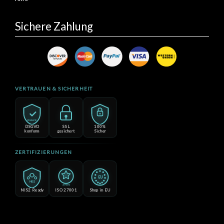
Sichere Zahlung
VERTRAUEN & SICHERHEIT
DSGVO
DSGVO
SSL
100%
konform
gesichert
Sicher
ZERTIFIZIERUNGEN
EU
NIS2
27001
NIS2 Ready
ISO 27001
Shop in EU