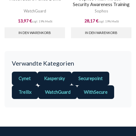
Security Awareness Training
WatchGuard
Sophos
13,97
€
28,17
€
zzgl. 19% MwSt
zzgl. 19% MwSt
IN DEN WARENKORB
IN DEN WARENKORB
Verwandte Kategorien
Cynet
Kaspersky
Securepoint
Trellix
WatchGuard
WithSecure