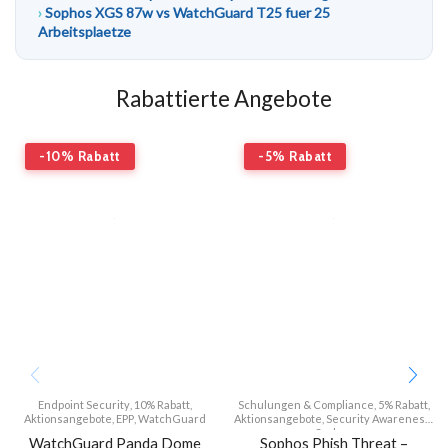
Sophos XGS 87w vs WatchGuard T25 fuer 25
Arbeitsplaetze
Rabattierte Angebote
-10% Rabatt
-5% Rabatt
Endpoint Security
,
10% Rabatt
,
Schulungen & Compliance
,
5% Rabatt
,
Aktionsangebote
,
EPP
,
WatchGuard
Aktionsangebote
,
Security Awareness
,
Sophos
WatchGuard Panda Dome
Sophos Phish Threat –