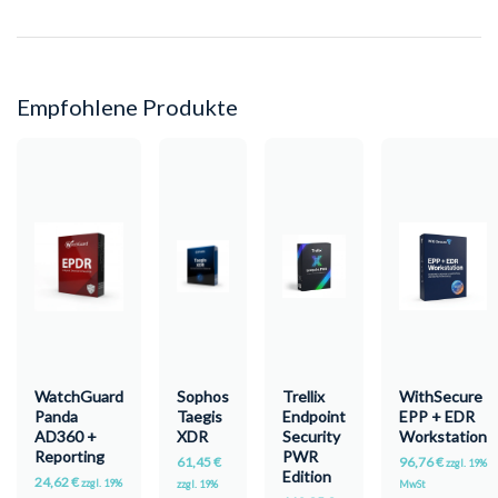
Empfohlene Produkte
WatchGuard
Sophos
Trellix
WithSecure
Panda
Taegis
Endpoint
EPP + EDR
AD360 +
XDR
Security
Workstation
Reporting
PWR
61,45
€
96,76
€
zzgl. 19%
Edition
24,62
€
zzgl. 19%
zzgl. 19%
MwSt