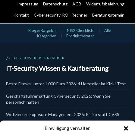
Impressum
Datenschutz
AGB
Widerrufsbelehrung
Kontakt
Cybersecurity-ROI-Rechner
Beratungstermin
IT-Security Kategorien
Blog & Ratgeber
|
NIS2 Checkliste
|
Alle
Kategorien
|
Produktberater
Aktionsangebote
Bundles
Cloud & SaaS Security
Cynet
Data Security
// AUS UNSEREM RATGEBER
DLP
IT-Security Wissen & Kaufberatung
DSGVO & KI
EDR
Email Security
Beste Firewall unter 1.000 Euro 2026: 4 Hersteller im KMU-Test
Endpoint Security
EPP
Geschäftsführerhaftung Cybersecurity 2026: Wann Sie
Firewalls
Hersteller
persönlich haften
Identity & Access
Incident Response
WithSecure Exposure Management 2026: Risiko statt CVSS
ITDR
Kanzlei-Schulungen
Trellix Data Encryption DSGVO 2026: Laptop- und USB-Schutz
Einwilligung verwalten
Kaspersky
zentral steuern
Managed Services