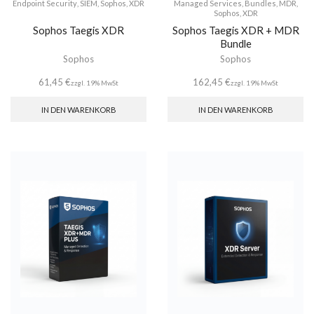
Endpoint Security
,
SIEM
,
Sophos
,
XDR
Managed Services
,
Bundles
,
MDR
,
Sophos
,
XDR
Sophos Taegis XDR
Sophos Taegis XDR + MDR
Bundle
Sophos
Sophos
61,45
€
162,45
€
zzgl. 19% MwSt
zzgl. 19% MwSt
IN DEN WARENKORB
IN DEN WARENKORB