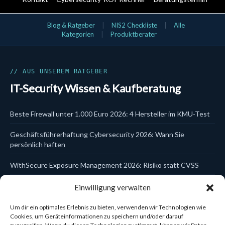
IT-Security Kategorien
Blog & Ratgeber
|
NIS2 Checkliste
|
Alle
Kategorien
|
Produktberater
Aktionsangebote
Bundles
Cloud & SaaS Security
Cynet
Data Security
// AUS UNSEREM RATGEBER
DLP
IT-Security Wissen & Kaufberatung
DSGVO & KI
EDR
Email Security
Beste Firewall unter 1.000 Euro 2026: 4 Hersteller im KMU-Test
Endpoint Security
EPP
Geschäftsführerhaftung Cybersecurity 2026: Wann Sie
Firewalls
Hersteller
persönlich haften
Identity & Access
Incident Response
WithSecure Exposure Management 2026: Risiko statt CVSS
ITDR
Kanzlei-Schulungen
Trellix Data Encryption DSGVO 2026: Laptop- und USB-Schutz
Einwilligung verwalten
Kaspersky
zentral steuern
Managed Services
MDR
Um dir ein optimales Erlebnis zu bieten, verwenden wir Technologien wie
WatchGuard Cloud Firebox einrichten 2026: In 5 Schritten zur
MFA
Cookies, um Geräteinformationen zu speichern und/oder darauf
Mobile Security