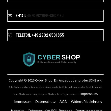
E-Mail:
info@cyber-shop.eu
Telefon: +49 2902 6531 855
Copyright © 2026
Cyber Shop
. Ein Angebot der protectONE e.K.
Alle Rechte vorbehalten. Andere hier erwaehnte Unternehmens- oder Produktnamen
–
Impressum
.
sind Marken oder eingetragene Marken ihrer Eigentuemer.
Impressum
Datenschutz
AGB
Widerrufsbelehrung
Kontakt
Cybersecurity-ROI-Rechner
Beratungstermin