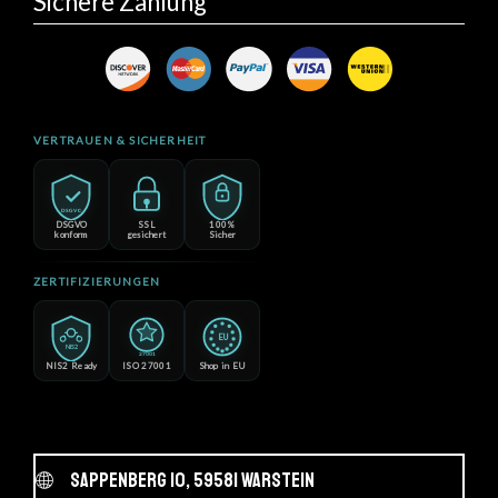
Sichere Zahlung
VERTRAUEN & SICHERHEIT
DSGVO
DSGVO
SSL
100%
konform
gesichert
Sicher
ZERTIFIZIERUNGEN
EU
NIS2
27001
NIS2 Ready
ISO 27001
Shop in EU
Sappenberg 10, 59581 Warstein