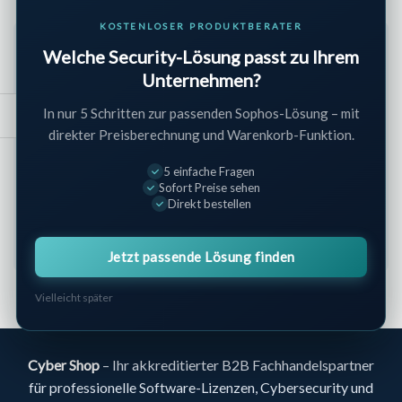
KOSTENLOSER PRODUKTBERATER
Unterkategorien
Welche Security-Lösung passt zu Ihrem
Unternehmen?
EDR (20)
EPP (13)
Mobile Security (3)
In nur 5 Schritten zur passenden Sophos-Lösung – mit
Server Protection (7)
XDR (6)
direkter Preisberechnung und Warenkorb-Funktion.
Weitere Kategorien
5 einfache Fragen
Aktionsangebote
Bundles
Cloud & SaaS Security
Sofort Preise sehen
Direkt bestellen
Data Security
Email Security
Hersteller
Identity & Access
Managed Services
Jetzt passende Lösung finden
Vielleicht später
Cyber Shop
– Ihr akkreditierter B2B Fachhandelspartner
für professionelle Software-Lizenzen, Cybersecurity und