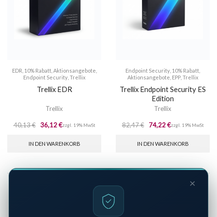
EDR
,
10% Rabatt
,
Aktionsangebote
,
Endpoint Security
,
10% Rabatt
,
Endpoint Security
,
Trellix
Aktionsangebote
,
EPP
,
Trellix
Trellix EDR
Trellix Endpoint Security ES
Edition
Trellix
Trellix
40,13
€
36,12
€
82,47
€
74,22
€
zzgl. 19% MwSt
zzgl. 19% MwSt
IN DEN WARENKORB
IN DEN WARENKORB
×
…
1
2
3
5