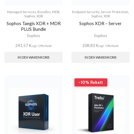
Managed Services
,
Bundles
,
MDR
,
Endpoint Security
,
Server Protection
,
Sophos
,
XDR
Sophos
,
XDR
Sophos Taegis XDR + MDR
Sophos XDR – Server
PLUS Bundle
Sophos
Sophos
241,57
€
208,83
€
zzgl. 19% MwSt
zzgl. 19% MwSt
IN DEN WARENKORB
IN DEN WARENKORB
-10% Rabatt