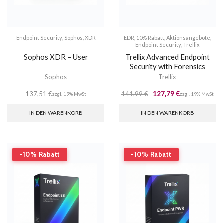
Endpoint Security
,
Sophos
,
XDR
EDR
,
10% Rabatt
,
Aktionsangebote
,
Endpoint Security
,
Trellix
Sophos XDR – User
Trellix Advanced Endpoint
Security with Forensics
Sophos
Trellix
137,51
€
141,99
€
127,79
€
zzgl. 19% MwSt
zzgl. 19% MwSt
IN DEN WARENKORB
IN DEN WARENKORB
-10% Rabatt
-10% Rabatt