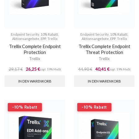
Endpoint Security
,
10% Rabatt
,
Endpoint Security
,
10% Rabatt
,
Aktionsangebote
,
EPP
,
Trellix
Aktionsangebote
,
EPP
,
Trellix
Trellix Complete Endpoint
Trellix Complete Endpoint
Protection
Threat Protection
Trellix
Trellix
29,17
€
26,25
€
44,90
€
40,41
€
zzgl. 19% MwSt
zzgl. 19% MwSt
IN DEN WARENKORB
IN DEN WARENKORB
-10% Rabatt
-10% Rabatt